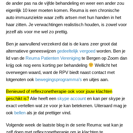
de ander pas na de vijfde behandeling en weer een ander zou
eigenlijk 10 keer moeten komen. Reuma is een chronische
auto immuunziekte waar zelfs artsen met hun handen in het
haar zitten. Je verwachtingen realistisch houden, is zowel voor
jezelf als voor me wel zo prettig.
Ben je aanvullend verzekerd dat is de kans zeer groot dat
alternatieve geneeswijzen
gedeeltelijk vergoed
worden. Ben je
lid van de
Reuma Patienten Vereniging
te Bergen op Zoom dan
krijg ook nog eens korting per behandeling
Wellicht het
overwegen waard, want de RPV biedt naast contact met
lotgenoten ook
bewegingsprogramma’s
en uitjes aan.
Benieuwd of reflexzonetherapie ook voor jouw klachten
geschikt is?
Alie heeft een
skype account
en kan per skype je
exact vertellen wat ze voor je kan betekenen. Uiteraard mag je
ook
bellen
als je dat prettiger vind.
Volgende week de laatste blog in de serie Reuma: wat kan je
zelf doen met reflexzonetherapie om je klachten te